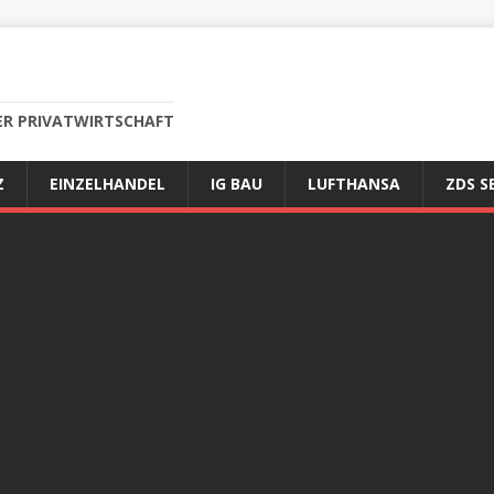
ER PRIVATWIRTSCHAFT
Z
EINZELHANDEL
IG BAU
LUFTHANSA
ZDS S