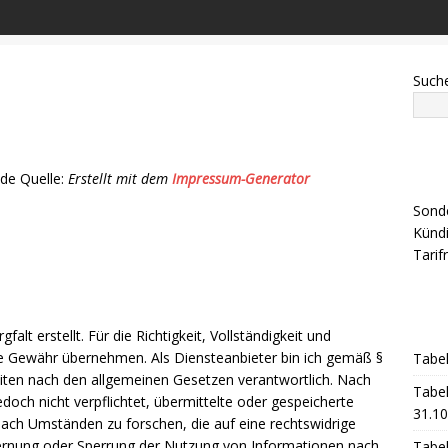
Such
de Quelle:
Erstellt mit dem
Impressum-Generator
Sond
Künd
Tarif
alt erstellt. Für die Richtigkeit, Vollständigkeit und
ine Gewähr übernehmen. Als Diensteanbieter bin ich gemäß §
Tabel
eiten nach den allgemeinen Gesetzen verantwortlich. Nach
Tabel
edoch nicht verpflichtet, übermittelte oder gespeicherte
31.10
ch Umständen zu forschen, die auf eine rechtswidrige
tfernung oder Sperrung der Nutzung von Informationen nach
Tabel